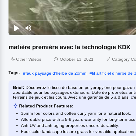
matière première avec la technologie KDK
Other Videos
October 13, 2021
Category Co
Tags:
#
faux paysage d'herbe de 20mm
#
fil artificiel d'herbe d
Brief:
Découvrez le tissu de base en polypropylène pour gazon 
abordable pour les paysages extérieurs. Doté de propriétés anti-UV
terrains de jeux et les cours. Avec une garantie de 5 à 8 ans, c'es
Related Product Features:
35mm four colors and coffee curly yarn for a natural look.
Affordable price with a 5-8 years warranty for long-term use
Anti-UV and anti-aging properties ensure durability.
Four-color landscape leisure grass for versatile applications