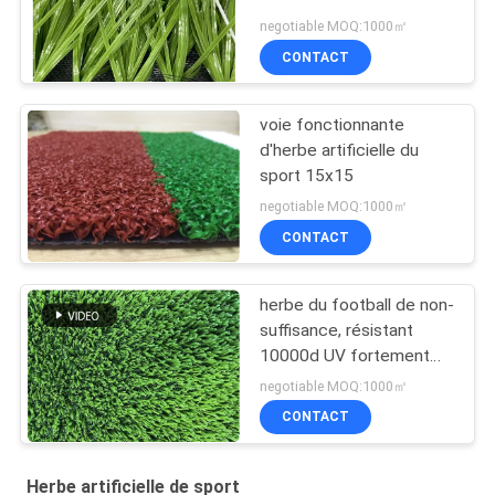
negotiable MOQ:1000㎡
CONTACT
voie fonctionnante
d'herbe artificielle du
sport 15x15
negotiable MOQ:1000㎡
CONTACT
herbe du football de non-
suffisance, résistant
10000d UV fortement
résistant à l'usure à haute
negotiable MOQ:1000㎡
densité de forme de s
CONTACT
bon
Herbe artificielle de sport