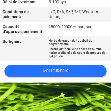
Délai de livraison:
5-10Days
D'USINE
Conditions de
L/C, D/A, D/P, T/T, Western
paiement:
Union,
CONTRÔLE
Capacité
15000-20000㎡ par jour
DE
d'approvisionnement:
QUALITÉ
Surligner:
Herbe de gazon du football de
polypropylène
,
,
herbe artificielle de sport de 50mm
CONTACTEZ-
herbe artificielle de sport de mesure de
3/4 pouce
NOUS
MEILLEUR PRIX
DEMANDEZ
UNE
CITATION
PLAN