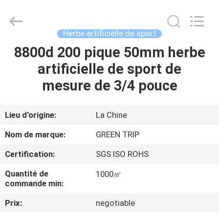
artificielle
de
gazon
Supplier.
Copyright
Herbe artificielle de sport
©
2021
-
8800d 200 pique 50mm herbe
MAISON
2025
Green
artificielle de sport de
trip
sports
industry
DES
mesure de 3/4 pouce
group.
All
PRODUITS
Rights
Reserved.
Lieu d'origine:
La Chine
AU
Nom de marque:
GREEN TRIP
SUJET
Certification:
SGS ISO ROHS
DE
Quantité de
1000㎡
NOUS
commande min:
Prix:
negotiable
VISITE