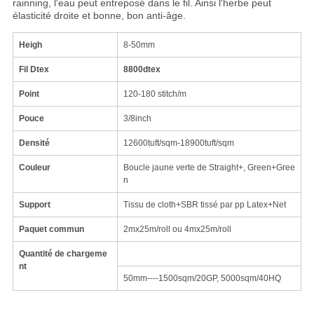
rainning, l'eau peut entreposé dans le fil. Ainsi l'herbe peut
élasticité droite et bonne, bon anti-âge.
Heigh
8-50mm
Fil Dtex
8800dtex
Point
120-180 stitch/m
Pouce
3/8inch
Densité
12600tuft/sqm-18900tuft/sqm
Couleur
Boucle jaune verte de Straight+, Green+Gree
n
Support
Tissu de cloth+SBR tissé par pp Latex+Net
Paquet commun
2mx25m/roll ou 4mx25m/roll
Quantité de chargeme
nt
50mm----1500sqm/20GP, 5000sqm/40HQ