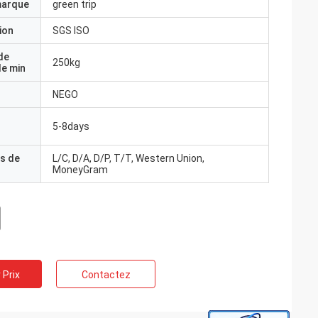
marque
green trip
ion
SGS ISO
de
250kg
e min
NEGO
5-8days
s de
L/C, D/A, D/P, T/T, Western Union,
MoneyGram
 Prix
Contactez