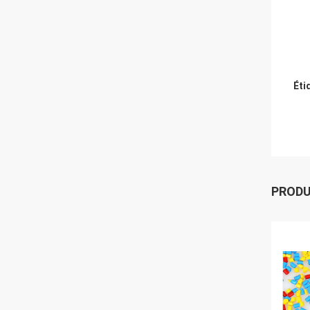
Éti
PROD