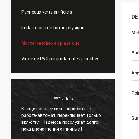
Panneaux verts artificiels
DÉ
Installations de forme physique
Met
Masterbatches en plastique
Spé
Vinyle de PVC parquetant des planches
App
Poi
*** v de s
Клещи понравились, опробовал в
Cette 
работе-автомат, переключает только
enviro
Sur
вкл-откл ! Надеюсь прослужат долго,
servic
пока впечатления отличные !
Notre 
nombr