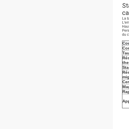
St
ca
La t
L'em
Haut
Pers
du c
Co
Con
Tau
Rés
the
Sta
Rés
mig
Cer
Ma
Rap
App