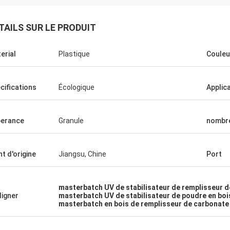
TAILS SUR LE PRODUIT
erial
Plastique
Couleu
cifications
Écologique
Applic
erance
Granule
nombr
nt d'origine
Jiangsu, Chine
Port
Rose
Arun Pat
coopération mutuelle dure pendant
Votre productivité, attit
masterbatch UV de stabilisateur de remplisseur d
n 4 années, et doit admettre que le
sincérité de coopératio
ligner
masterbatch UV de stabilisateur de poudre en boi
e qu'ils fournissent aboved a prévu.
rendent très satisfaisa
masterbatch en bois de remplisseur de carbonate
coopération durera depuis de
sommes un associé de c
euses années.