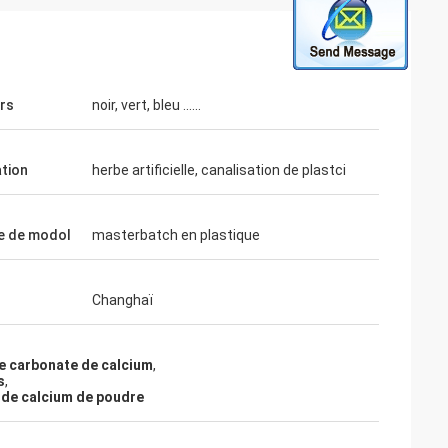
rs
noir, vert, bleu ......
ation
herbe artificielle, canalisation de plastci
e de modol
masterbatch en plastique
Changhaï
el
ude de service, et
e carbonate de calcium
,
n toutes nous
s
,
nts. Nous
 de calcium de poudre
onfiance.