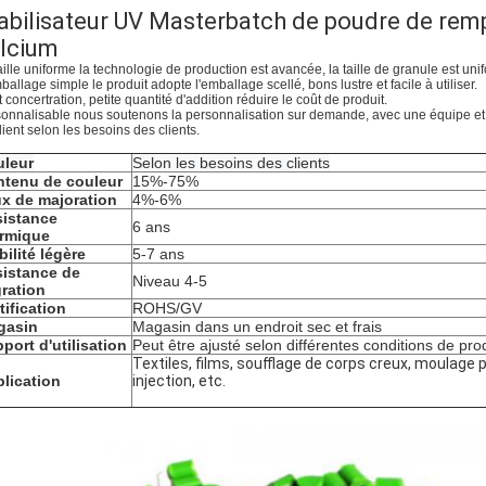
abilisateur UV Masterbatch de poudre de remp
lcium
aille uniforme la technologie de production est avancée, la taille de granule est unif
ballage simple le produit adopte l'emballage scellé, bons lustre et facile à utiliser.
 concertration, petite quantité d'addition réduire le coût de produit.
onnalisable nous soutenons la personnalisation sur demande, avec une équipe et
lient selon les besoins des clients.
uleur
Selon les besoins des clients
tenu de couleur
15%-75%
x de majoration
4%-6%
istance
6 ans
rmique
bilité légère
5-7 ans
istance de
Niveau 4-5
ration
tification
ROHS/GV
gasin
Magasin dans un endroit sec et frais
port d'utilisation
Peut être ajusté selon différentes conditions de pro
Textiles, films, soufflage de corps creux, moulage 
lication
injection, etc.