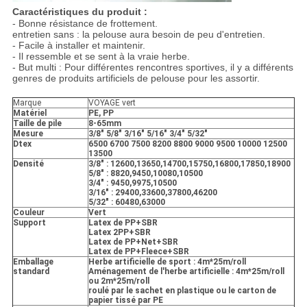
Caractéristiques du produit :
- Bonne résistance de frottement.
entretien sans : la pelouse aura besoin de peu d'entretien.
- Facile à installer et maintenir.
- Il ressemble et se sent à la vraie herbe.
- But multi : Pour différentes rencontres sportives, il y a différents
genres de produits artificiels de pelouse pour les assortir.
Marque
VOYAGE vert
Matériel
PE, PP
Taille de pile
8-65mm
Mesure
3/8" 5/8" 3/16" 5/16" 3/4" 5/32"
Dtex
6500 6700 7500 8200 8800 9000 9500 10000 12500
13500
Densité
3/8" : 12600,13650,14700,15750,16800,17850,18900
5/8" : 8820,9450,10080,10500
3/4" : 9450,9975,10500
3/16" : 29400,33600,37800,46200
5/32" : 60480,63000
Couleur
Vert
Support
Latex de PP+SBR
Latex 2PP+SBR
Latex de PP+Net+SBR
Latex de PP+Fleece+SBR
Emballage
Herbe artificielle de sport : 4m*25m/roll
standard
Aménagement de l'herbe artificielle : 4m*25m/roll
ou 2m*25m/roll
roulé par le sachet en plastique ou le carton de
papier tissé par PE