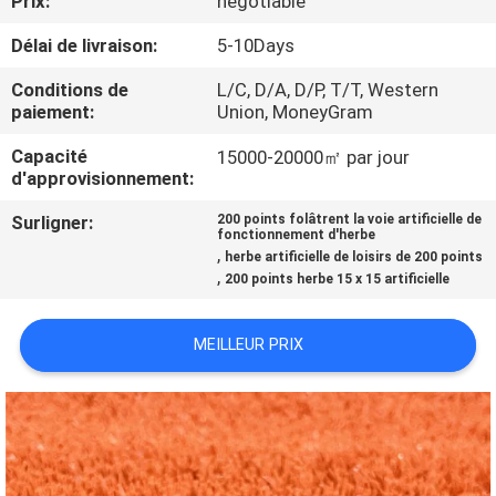
Prix:
negotiable
D'USINE
Délai de livraison:
5-10Days
CONTRÔLE
Conditions de
L/C, D/A, D/P, T/T, Western
paiement:
Union, MoneyGram
DE
Capacité
15000-20000㎡ par jour
QUALITÉ
d'approvisionnement:
Surligner:
200 points folâtrent la voie artificielle de
CONTACTEZ-
fonctionnement d'herbe
,
herbe artificielle de loisirs de 200 points
NOUS
,
200 points herbe 15 x 15 artificielle
DEMANDEZ
MEILLEUR PRIX
UNE
CITATION
PLAN