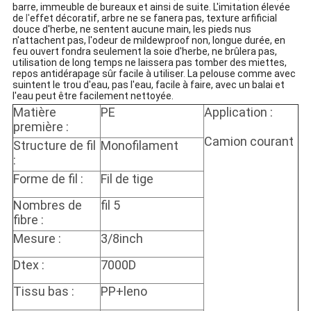
barre, immeuble de bureaux et ainsi de suite.
L'imitation élevée
de
l'
effet décoratif, arbre ne se fanera pas, texture arfificial
douce d'herbe, ne sentent aucune main, les pieds nus
n'attachent pas, l'odeur de mildewproof non, longue durée, en
feu ouvert fondra seulement la soie d'herbe, ne brûlera pas,
utilisation de long temps ne laissera pas tomber des miettes,
repos antidérapage sûr facile à utiliser
.
La pelouse comme avec
suintent le trou d'eau, pas l'eau, facile à faire, avec un balai et
l'eau peut être facilement nettoyée.
Matière
PE
Application :
première :
Camion courant
Structure de fil
Monofilament
:
Forme de fil :
Fil de tige
Nombres de
fil 5
fibre :
Mesure :
3/8inch
Dtex :
7000D
Tissu bas :
PP+leno