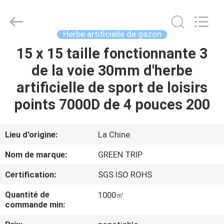
artificielle
de
gazon
Fournisseur.
Copyright
Herbe artificielle de gazon
©
2021
-
15 x 15 taille fonctionnante 3
MAISON
2025
Green
de la voie 30mm d'herbe
trip
sports
industry
DES
artificielle de sport de loisirs
group.
All
PRODUITS
Rights
points 7000D de 4 pouces 200
Reserved.
AU
Lieu d'origine:
La Chine
SUJET
Nom de marque:
GREEN TRIP
DE
Certification:
SGS ISO ROHS
NOUS
Quantité de
1000㎡
commande min:
VISITE