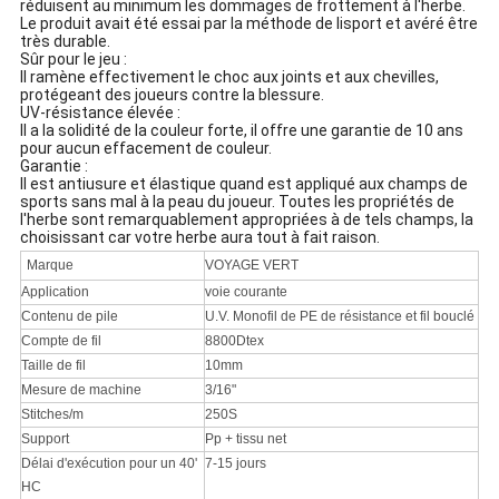
réduisent au minimum les dommages de frottement à l'herbe.
Le produit avait été essai par la méthode de lisport et avéré être
très durable.
Sûr pour le jeu :
Il ramène effectivement le choc aux joints et aux chevilles,
protégeant des joueurs contre la blessure.
UV-résistance élevée :
Il a la solidité de la couleur forte, il offre une garantie de 10 ans
pour aucun effacement de couleur.
Garantie :
Il est antiusure et élastique quand est appliqué aux champs de
sports sans mal à la peau du joueur. Toutes les propriétés de
l'herbe sont remarquablement appropriées à de tels champs, la
choisissant car votre herbe aura tout à fait raison.
Marque
VOYAGE VERT
Application
voie courante
Contenu de pile
U.V. Monofil de PE de résistance et fil bouclé
Compte de fil
8800Dtex
Taille de fil
10mm
Mesure de machine
3/16"
Stitches/m
250S
Support
Pp + tissu net
Délai d'exécution pour un 40'
7-15 jours
HC