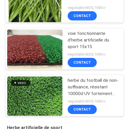
negotiable MOQ:1000㎡
CONTACT
voie fonctionnante
d'herbe artificielle du
sport 15x15
negotiable MOQ:1000㎡
CONTACT
herbe du football de non-
suffisance, résistant
10000d UV fortement
résistant à l'usure à haute
negotiable MOQ:1000㎡
densité de forme de s
CONTACT
bon
Herbe artificielle de sport