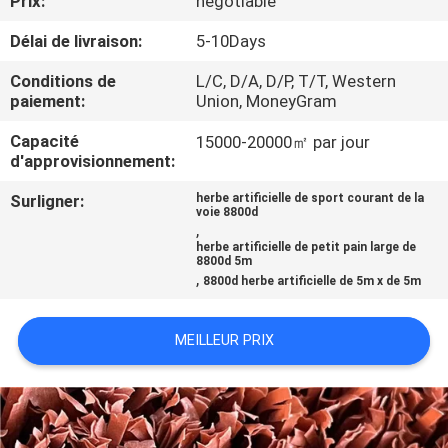
Prix:
negotiable
D'USINE
Délai de livraison:
5-10Days
CONTRÔLE
Conditions de
L/C, D/A, D/P, T/T, Western
paiement:
Union, MoneyGram
DE
Capacité
15000-20000㎡ par jour
QUALITÉ
d'approvisionnement:
Surligner:
herbe artificielle de sport courant de la
CONTACTEZ-
voie 8800d
,
NOUS
herbe artificielle de petit pain large de
8800d 5m
,
8800d herbe artificielle de 5m x de 5m
DEMANDEZ
UNE
MEILLEUR PRIX
CITATION
PLAN