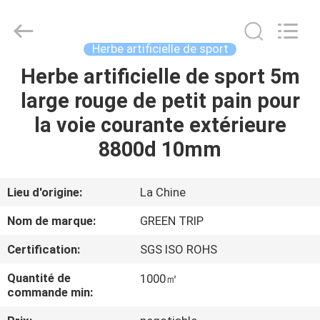
Green
trip
sports
industry
group.
Herbe artificielle de sport
All
Rights
Herbe artificielle de sport 5m
MAISON
Reserved.
large rouge de petit pain pour
DES
la voie courante extérieure
PRODUITS
8800d 10mm
AU
Lieu d'origine:
La Chine
SUJET
Nom de marque:
GREEN TRIP
DE
Certification:
SGS ISO ROHS
NOUS
Quantité de
1000㎡
commande min:
VISITE